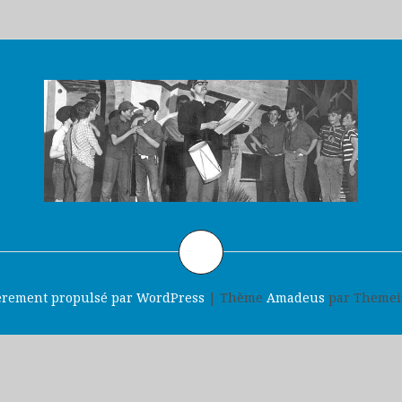
èrement propulsé par WordPress
|
Thème
Amadeus
par Themei