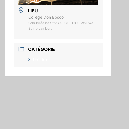
LIEU
Collège Don Bosco
Chaussée de Stockel 270, 1200 Woluwe-
Saint-Lambert
CATÉGORIE
Théatre