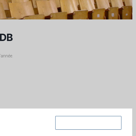
ADB
’année.
+ iCal / Outlook export