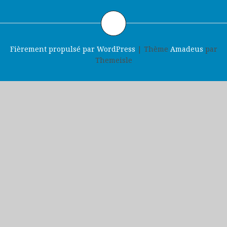
Fièrement propulsé par WordPress
|
Thème
Amadeus
par
Themeisle