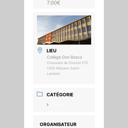
7.00€
LIEU
Collège Don Bosco
Chaussée de Stockel 270,
1200 Woluwe-Saint-
Lambert
CATÉGORIE
Théatre
ORGANISATEUR