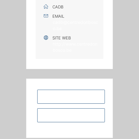
CADB
EMAIL
cadb@centredonbosc
o.be
SITE WEB
http://www.centredon
bosco.be
+ Ajouter à mon Agenda Google
+ iCal / Outlook export