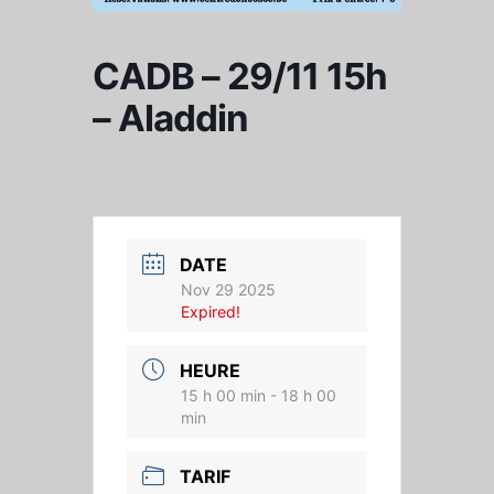
CADB – 29/11 15h
– Aladdin
DATE
Nov 29 2025
Expired!
HEURE
15 h 00 min - 18 h 00
min
TARIF