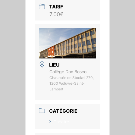
TARIF
7.00€
LIEU
Collège Don Bosco
Chaussée de Stockel 270,
1200 Woluwe-Saint-
Lambert
CATÉGORIE
Théatre