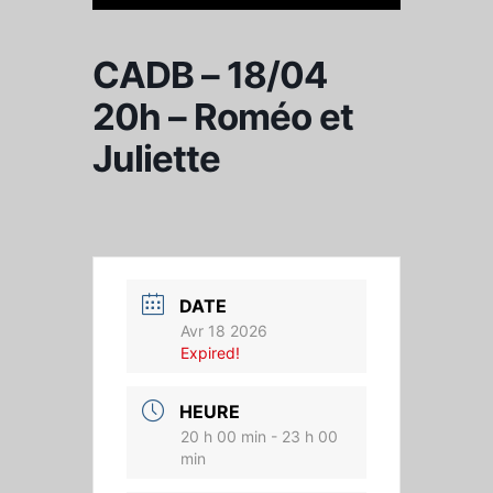
CADB – 18/04
20h – Roméo et
Juliette
DATE
Avr 18 2026
Expired!
HEURE
20 h 00 min - 23 h 00
min