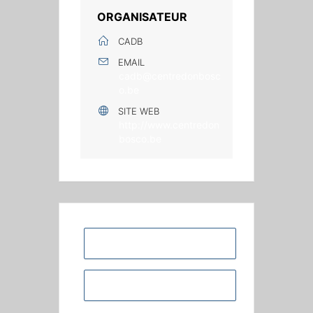
ORGANISATEUR
CADB
EMAIL
cadb@centredonbosc
o.be
SITE WEB
http://www.centredon
bosco.be
+ Ajouter à mon Agenda Google
+ iCal / Outlook export