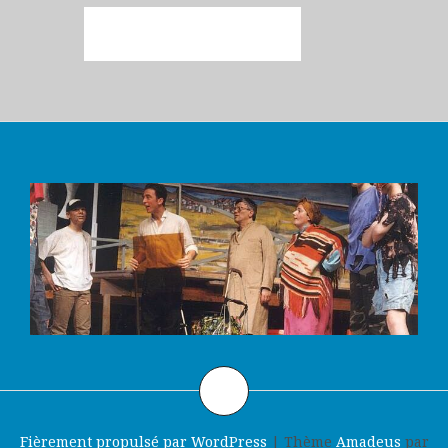
Fièrement propulsé par WordPress
|
Thème
Amadeus
par