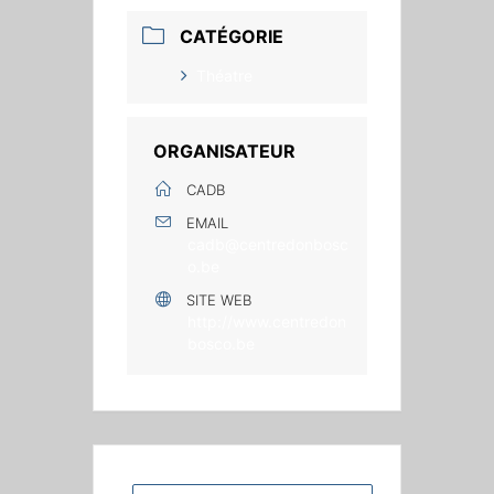
CATÉGORIE
Théatre
ORGANISATEUR
CADB
EMAIL
cadb@centredonbosc
o.be
SITE WEB
http://www.centredon
bosco.be