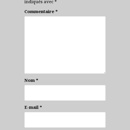
indiqués avec
*
Commentaire
*
Nom
*
E-mail
*