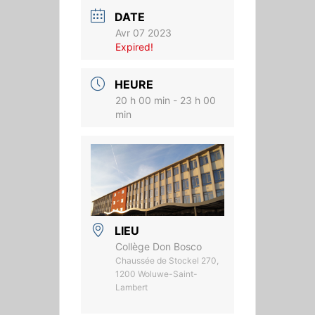
DATE
Avr 07 2023
Expired!
HEURE
20 h 00 min - 23 h 00
min
LIEU
Collège Don Bosco
Chaussée de Stockel 270,
1200 Woluwe-Saint-
Lambert