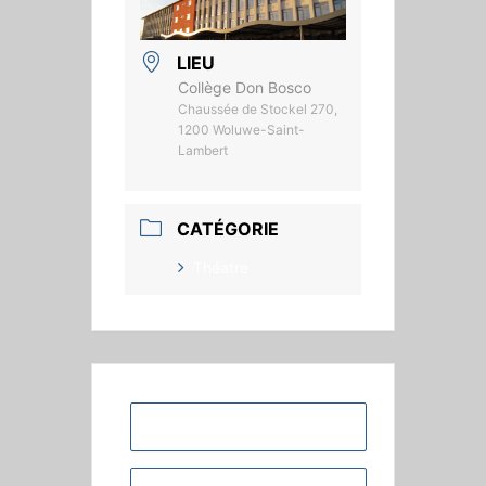
LIEU
Collège Don Bosco
Chaussée de Stockel 270,
1200 Woluwe-Saint-
Lambert
CATÉGORIE
Théatre
+ Ajouter à mon Agenda Google