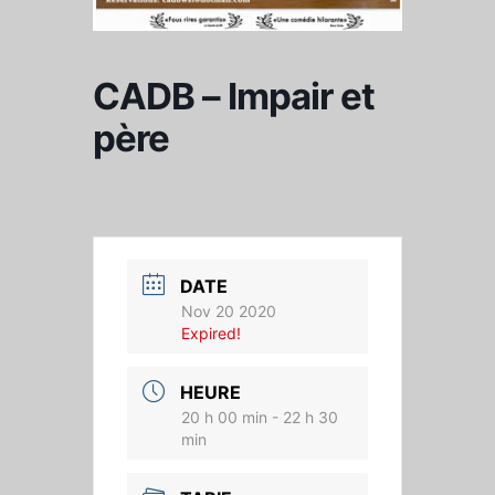
CADB – Impair et
père
DATE
Nov 20 2020
Expired!
HEURE
20 h 00 min - 22 h 30
min