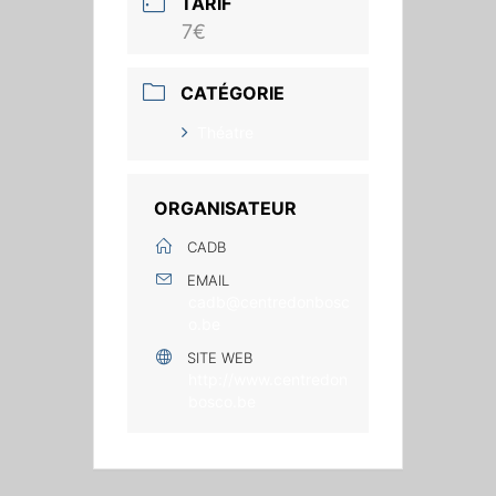
TARIF
7€
CATÉGORIE
Théatre
ORGANISATEUR
CADB
EMAIL
cadb@centredonbosc
o.be
SITE WEB
http://www.centredon
bosco.be