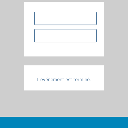
+ Ajouter à mon Agenda Google
+ iCal / Outlook export
L'événement est terminé.