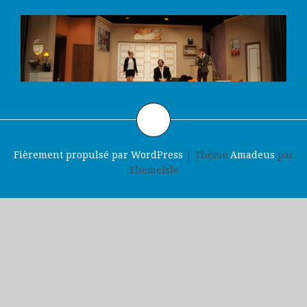
Fièrement propulsé par WordPress
|
Thème
Amadeus
par
Themeisle